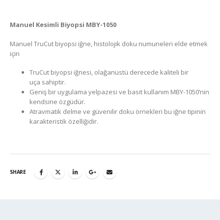
Manuel Kesimli Biyopsi MBY-1050
Manuel TruCut biyopsi iğne, histolojik doku numuneleri elde etmek
için
TruCut biyopsi iğnesi, olağanüstü derecede kaliteli bir
uça sahiptir.
Geniş bir uygulama yelpazesi ve basit kullanım MBY-1050’nin
kendsine özgüdür.
Atravmatik delme ve güvenilir doku örnekleri bu iğne tipinin
karakteristik özelliğidir.
SHARE